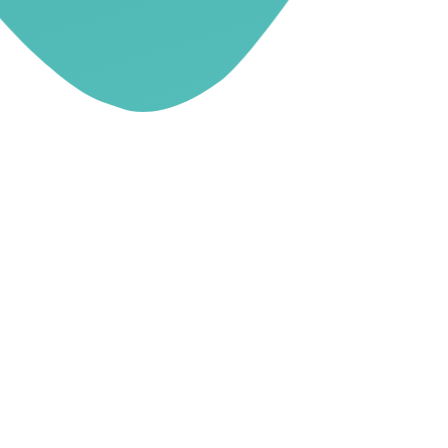
DÉCOUVREZ NOS PROJETS WEB :
CRÉATION DE SITES, SEO, ET
PLUS ENCORE
Chaque projet que nous réalisons est le fruit d’une
collaboration étroite avec nos clients. Notre
agence web
met
son expertise au service de projets variés, allant de la
création de sites vitrines
et
e-commerce
à la mise en place
de
stratégies de référencement
sur mesure. Que vous
souhaitiez un
site internet
moderne, une
refonte
complète,
ou améliorer votre
visibilité sur les moteurs de recherche
,